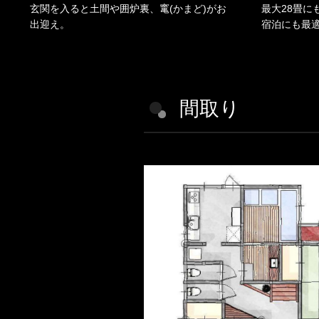
玄関を入ると土間や囲炉裏、竃(かまど)がお
最大28畳に
出迎え。
宿泊にも最
間取り