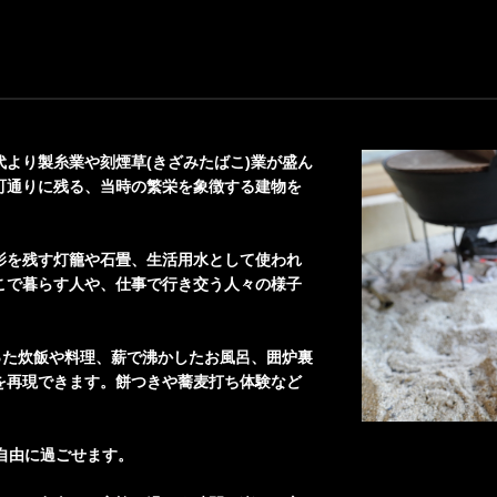
より製糸業や刻煙草(きざみたばこ)業が盛ん
町通りに残る、当時の繁栄を象徴する建物を
。
影を残す灯籠や石畳、生活用水として使われ
こで暮らす人や、仕事で行き交う人々の様子
った炊飯や料理、薪で沸かしたお風呂、囲炉裏
を再現できます。餅つきや蕎麦打ち体験など
自由に過ごせます。