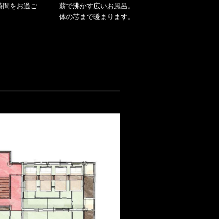
時間をお過ご
薪で沸かす広いお風呂。
体の芯まで暖まります。